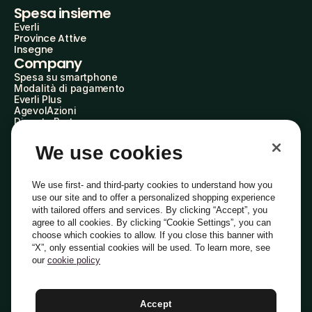
Spesa insieme
Everli
Province Attive
Insegne
Company
Spesa su smartphone
Modalità di pagamento
Everli Plus
AgevolAzioni
Diventa Partner
Advertise with Us
Everli Shoppers
We use cookies
About Us
Scopri chi siamo
Everli News
We use first- and third-party cookies to understand how you
Domande frequenti
use our site and to offer a personalized shopping experience
Lavora con noi
with tailored offers and services. By clicking “Accept”, you
Diventa Shopper
agree to all cookies. By clicking “Cookie Settings”, you can
Investitori
choose which cookies to allow. If you close this banner with
Privacy
Cookie
Preferenze Cookie
“X”, only essential cookies will be used. To learn more, see
Termini e Condizioni
Codice Etico
our
cookie policy
Indirizzo PEC: everli@pec.it - indirizzo DPO: dpo@everli.com
Copyright © 2014-2026 Everli Global Inc.
Italiano
Accept