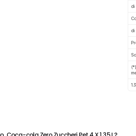
di
Ca
di
Pr
Sa
(*
me
1.
 Coca-cola Zero Zuccheri Pet 4 X 1,35 L?