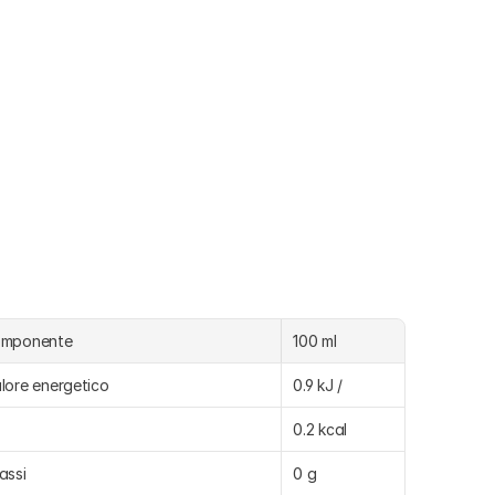
omponente
100 ml
lore energetico
0.9 kJ /
0.2 kcal
assi
0 g