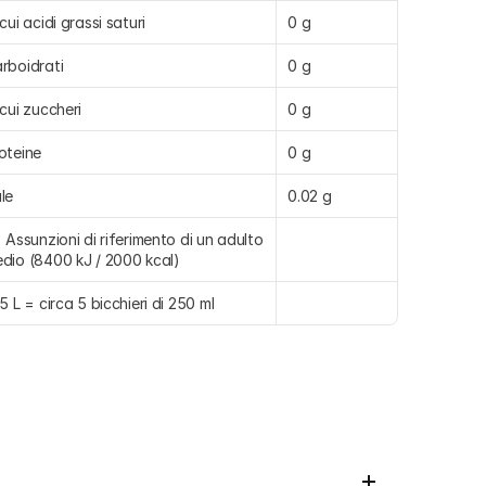
 cui acidi grassi saturi
0 g
rboidrati
0 g
 cui zuccheri
0 g
oteine
0 g
le
0.02 g
) Assunzioni di riferimento di un adulto 
dio (8400 kJ / 2000 kcal)
35 L = circa 5 bicchieri di 250 ml