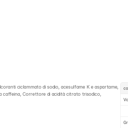
lcoranti ciclammato di sodio, acesulfame K e aspartame, 
c
caffeina, Correttore di acidità citrato trisodico, 
Va
Gr