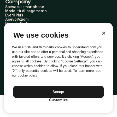
Company
Spesa su smartphone
Modalità di pagamento
Everli Plus
AgevolAzioni
Diventa Partner
Advertise with Us
Everli Shoppers
We use cookies
About Us
Scopri chi siamo
Everli News
We use first- and third-party cookies to understand how you
Domande frequenti
use our site and to offer a personalized shopping experience
Lavora con noi
with tailored offers and services. By clicking “Accept”, you
Diventa Shopper
agree to all cookies. By clicking “Cookie Settings”, you can
Investitori
choose which cookies to allow. If you close this banner with
Privacy
Cookie
Preferenze Cookie
“X”, only essential cookies will be used. To learn more, see
Termini e Condizioni
Codice Etico
our
cookie policy
Indirizzo PEC: everli@pec.it - indirizzo DPO: dpo@everli.com
Copyright © 2014-2026 Everli Global Inc.
Italiano
Accept
Customize
1
Aggiungi Al Carrello