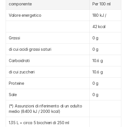
componente
Per 100 ml
Valore energetico
180 kJ /
42 kcal
Grassi
0 g
di cui acidi grassi saturi
0 g
Carboidrati
10.6 g
di cui zuccheri
10.6 g
Proteine
0 g
Sale
0 g
(*) Assunzioni di riferimento di un adulto 
medio (8400 kJ / 2000 kcal)
1.35 L = circa 5 bicchieri di 250 ml