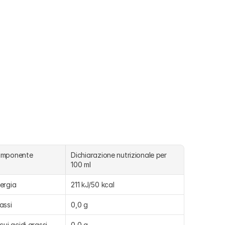
omponente
Dichiarazione nutrizionale per 
100 ml
ergia
211 kJ/50 kcal
assi
0,0 g
 cui acidi grassi 
0,0 g