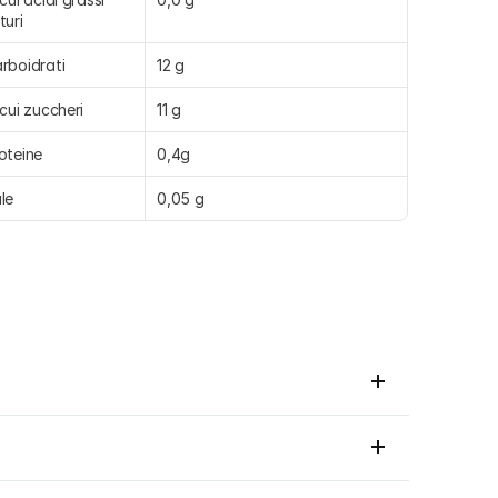
turi
rboidrati
12 g
 cui zuccheri
11 g
oteine
0,4g
le
0,05 g