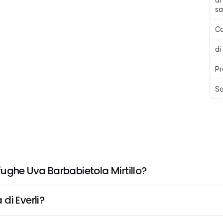
sa
Ca
di
Pr
Sa
ughe Uva Barbabietola Mirtillo?
di Everli?