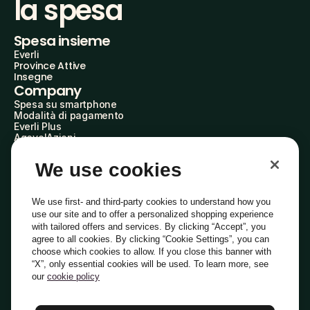
la spesa
Spesa insieme
Everli
Province Attive
Insegne
Company
Spesa su smartphone
Modalità di pagamento
Everli Plus
AgevolAzioni
Diventa Partner
Advertise with Us
We use cookies
Everli Shoppers
About Us
Scopri chi siamo
We use first- and third-party cookies to understand how you
Everli News
use our site and to offer a personalized shopping experience
Domande frequenti
with tailored offers and services. By clicking “Accept”, you
Lavora con noi
agree to all cookies. By clicking “Cookie Settings”, you can
Diventa Shopper
choose which cookies to allow. If you close this banner with
Investitori
“X”, only essential cookies will be used. To learn more, see
Privacy
Cookie
Preferenze Cookie
Termini e Condizioni
Codice Etico
our
cookie policy
Copyright © 2014-2026 Everli Global Inc.
Italiano