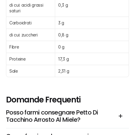
di cui: acidi grassi 
0,3 g
saturi
Carboidrati
3 g
di cui: zuccheri
0,8 g
Fibre
0 g
Proteine
17,3 g
Sale
2,31 g
Domande Frequenti
Posso farmi consegnare Petto Di 
Tacchino Arrosto Al Miele?