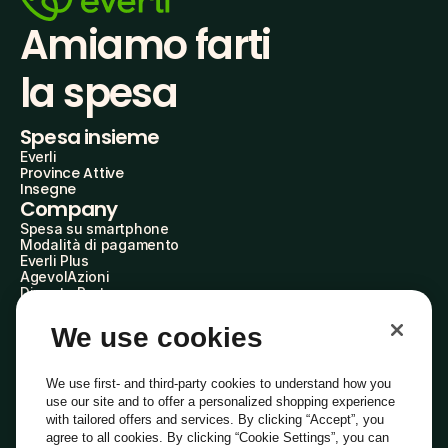
Amiamo farti
la spesa
Spesa insieme
Everli
Province Attive
Insegne
Company
Spesa su smartphone
Modalità di pagamento
Everli Plus
AgevolAzioni
Diventa Partner
Advertise with Us
Everli Shoppers
We use cookies
About Us
Scopri chi siamo
Everli News
We use first- and third-party cookies to understand how you
Domande frequenti
use our site and to offer a personalized shopping experience
Lavora con noi
with tailored offers and services. By clicking “Accept”, you
Diventa Shopper
agree to all cookies. By clicking “Cookie Settings”, you can
Investitori