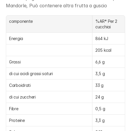
Mandorle, Può contenere altra frutta a guscio
componente
%AR* Per 2 
cucchiai
Energia
864 kJ
205 kcal
Grassi
6,6 g
di cui acidi grassi saturi
3,5 g
Carboidrati
33 g
di cui zuccheri
24 g
Fibre
0,5 g
Proteine
3,3 g