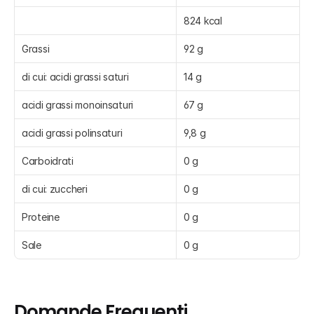
824 kcal
Grassi
92 g
di cui: acidi grassi saturi
14 g
acidi grassi monoinsaturi
67 g
acidi grassi polinsaturi
9,8 g
Carboidrati
0 g
di cui: zuccheri
0 g
Proteine
0 g
Sale
0 g
Domande Frequenti