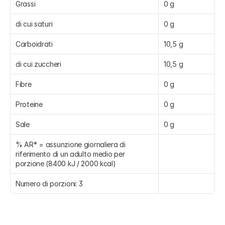
Grassi
0 g
di cui saturi
0 g
Carboidrati
10,5 g
di cui zuccheri
10,5 g
Fibre
0 g
Proteine
0 g
Sale
0 g
% AR* = assunzione giornaliera di 
riferimento di un adulto medio per 
porzione (8400 kJ / 2000 kcal)
Numero di porzioni: 3