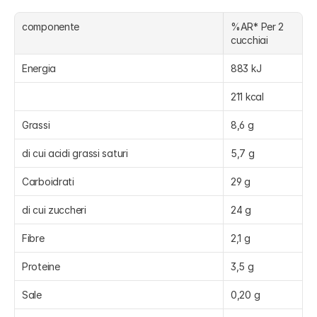
componente
%AR* Per 2 
cucchiai
Energia
883 kJ
211 kcal
Grassi
8,6 g
di cui acidi grassi saturi
5,7 g
Carboidrati
29 g
di cui zuccheri
24 g
Fibre
2,1 g
Proteine
3,5 g
Sale
0,20 g