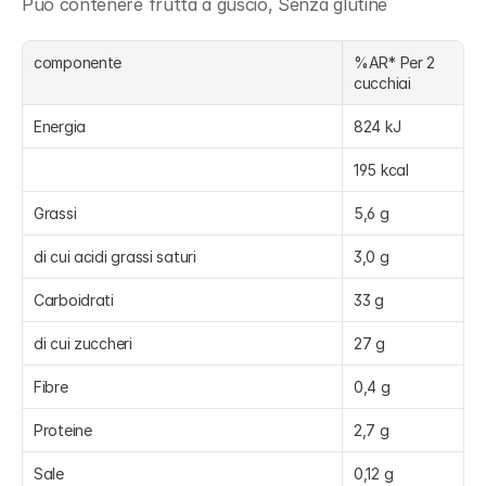
Può contenere frutta a guscio, Senza glutine
componente
%AR* Per 2 
cucchiai
Energia
824 kJ
195 kcal
Grassi
5,6 g
di cui acidi grassi saturi
3,0 g
Carboidrati
33 g
di cui zuccheri
27 g
Fibre
0,4 g
Proteine
2,7 g
Sale
0,12 g