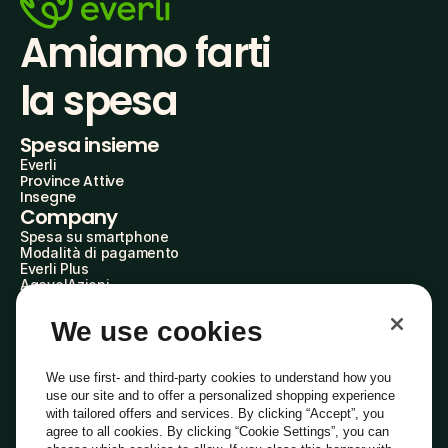
Amiamo farti
la spesa
Spesa insieme
Everli
Province Attive
Insegne
Company
Spesa su smartphone
Modalità di pagamento
Everli Plus
AgevolAzioni
Diventa Partner
Advertise with Us
We use cookies
Everli Shoppers
About Us
Scopri chi siamo
We use first- and third-party cookies to understand how you
Everli News
use our site and to offer a personalized shopping experience
Domande frequenti
with tailored offers and services. By clicking “Accept”, you
Lavora con noi
agree to all cookies. By clicking “Cookie Settings”, you can
Diventa Shopper