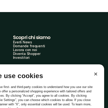
Scopri chi siamo
Everli News
Domande frequenti
Lavora con noi
Diventa Shopper
Investitori
 use cookies
e first- and third-party cookies to understand how you use our site
o offer a personalized shopping experience with tailored offers and
ces. By clicking “Accept”, you agree to all cookies. By clicking
ie Settings”, you can choose which cookies to allow. If you close
Italiano
banner with “X”, only essential cookies will be used. To learn more,