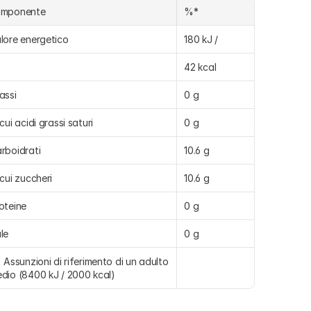
omponente
%*
lore energetico
180 kJ /
42 kcal
assi
0 g
 cui acidi grassi saturi
0 g
rboidrati
10.6 g
 cui zuccheri
10.6 g
oteine
0 g
le
0 g
) Assunzioni di riferimento di un adulto 
dio (8400 kJ / 2000 kcal)