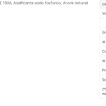
150d, Acidificante acido fosforico, Aromi naturali 
c
Va
Gr
di
Ca
di
Pr
Sa
(*
me