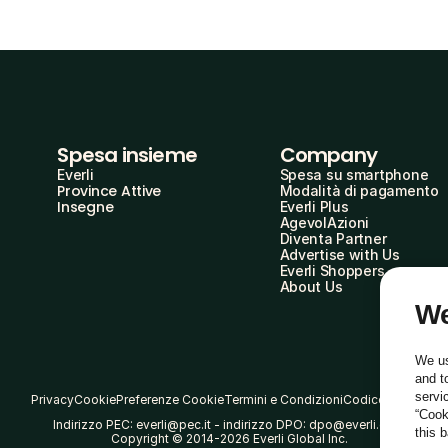
Spesa insieme
Company
Everli
Spesa su smartphone
Province Attive
Modalità di pagamento
Insegne
Everli Plus
AgevolAzioni
Diventa Partner
Advertise with Us
Everli Shoppers
About Us
We
We us
and t
servi
Privacy
Cookie
Preferenze Cookie
Termini e Condizioni
Codice Etico
“Cook
Indirizzo PEC: everli@pec.it - indirizzo DPO: dpo@everli.com
this 
Copyright © 2014-2026 Everli Global Inc.