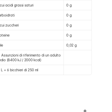
 cui acidi grassi saturi
0 g
rboidrati
0 g
 cui zuccheri
0 g
oteine
0 g
le
0,02 g
) Assunzioni di riferimento di un adulto 
dio (8400 kJ / 2000 kcal)
5 L = 6 bicchieri di 250 ml