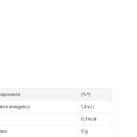
omponente
(%*)
lore energetico
1,4 kJ /
0,3 kcal
assi
0 g