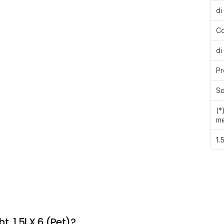
di
Ca
di
Pr
Sa
(*
me
1.
, 1,5l X 6 (Pet)?