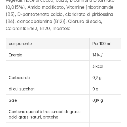
vegetali: noce di cocco, colza, L-carnitina L-tartrato 
(0,015%), Amido modificato, Vitamine [nicotinamide 
(B3), D-pantotenato calcio, cloridrato di piridossina 
(B6), cianocobalamina (B12)], Cloruro di sodio, 
Coloranti: E163, E120, Inositolo
componente
Per 100 ml
Energia
14 kJ/
3 kcal
Carboidrati
0,9 g
di cui zuccheri
0 g
Sale
0,19 g
Contiene quantità trascurabili di: grassi, 
acidi grassi saturi, proteine