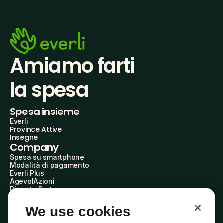
Amiamo farti
la spesa
Spesa insieme
Everli
Province Attive
Insegne
Company
Spesa su smartphone
Modalità di pagamento
Everli Plus
AgevolAzioni
Diventa Partner
Advertise with Us
Everli Shoppers
We use cookies
About Us