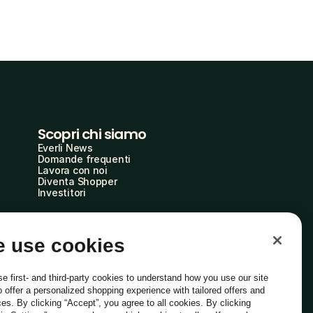
Scopri chi siamo
Everli News
Domande frequenti
Lavora con noi
Diventa Shopper
Investitori
 use cookies
e first- and third-party cookies to understand how you use our site
o offer a personalized shopping experience with tailored offers and
ces. By clicking “Accept”, you agree to all cookies. By clicking