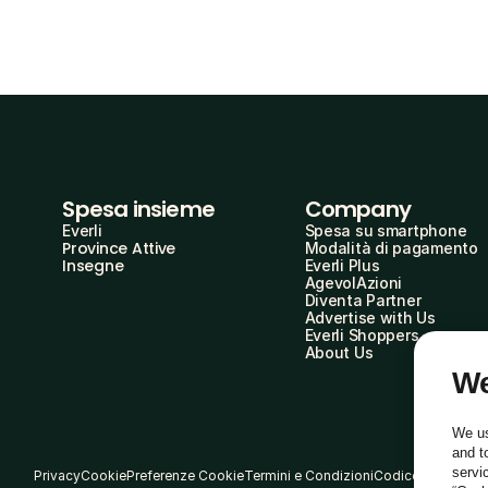
Spesa insieme
Company
Everli
Spesa su smartphone
Province Attive
Modalità di pagamento
Insegne
Everli Plus
AgevolAzioni
Diventa Partner
Advertise with Us
Everli Shoppers
About Us
We
We us
and t
servi
Privacy
Cookie
Preferenze Cookie
Termini e Condizioni
Codice Etico