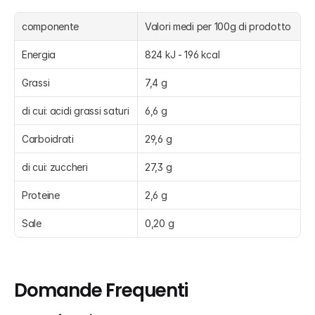
componente
Valori medi per 100g di prodotto
Energia
824 kJ - 196 kcal
Grassi
7,4 g
di cui: acidi grassi saturi
6,6 g
Carboidrati
29,6 g
di cui: zuccheri
27,3 g
Proteine
2,6 g
Sale
0,20 g
Domande Frequenti