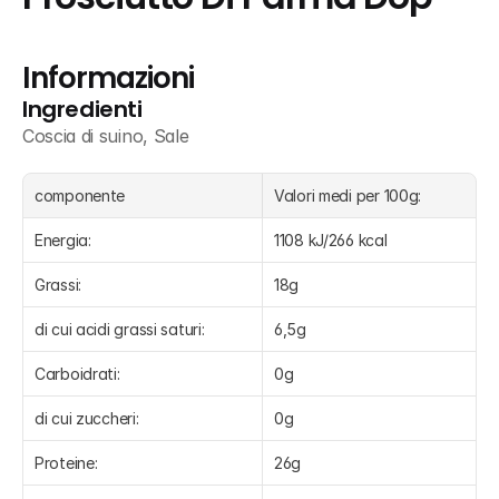
Informazioni
Ingredienti
Coscia di suino, Sale
componente
Valori medi per 100g:
Energia:
1108 kJ/266 kcal
Grassi:
18g
di cui acidi grassi saturi:
6,5g
Carboidrati:
0g
di cui zuccheri:
0g
Proteine:
26g