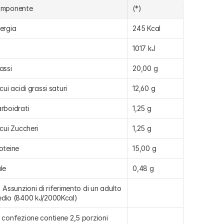
omponente
(*)
ergia
245 Kcal
1017 kJ
assi
20,00 g
 cui acidi grassi saturi
12,60 g
rboidrati
1,25 g
 cui Zuccheri
1,25 g
oteine
15,00 g
le
0,48 g
) Assunzioni di riferimento di un adulto 
dio (8400 kJ/2000Kcal)
 confezione contiene 2,5 porzioni