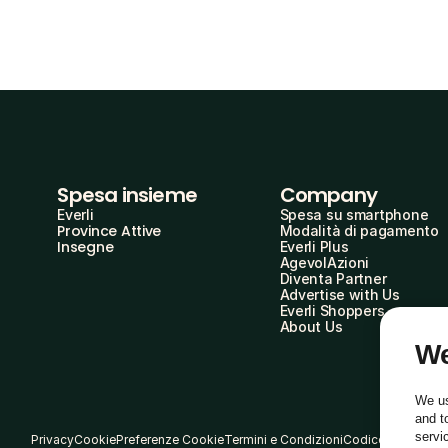
Spesa insieme
Company
Everli
Spesa su smartphone
Province Attive
Modalità di pagamento
Insegne
Everli Plus
AgevolAzioni
Diventa Partner
Advertise with Us
Everli Shoppers
About Us
We
We us
and t
servi
Privacy
Cookie
Preferenze Cookie
Termini e Condizioni
Codice Etico