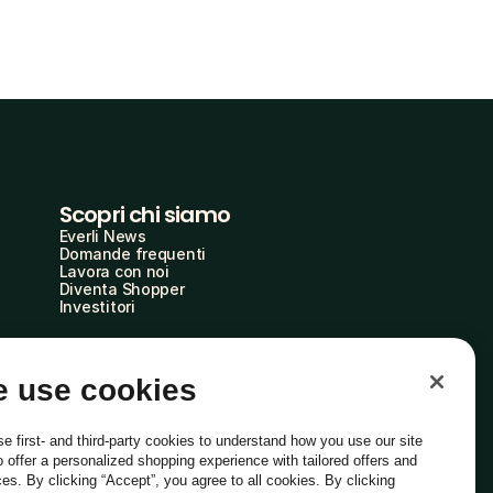
Scopri chi siamo
Everli News
Domande frequenti
Lavora con noi
Diventa Shopper
Investitori
 use cookies
e first- and third-party cookies to understand how you use our site
o offer a personalized shopping experience with tailored offers and
ces. By clicking “Accept”, you agree to all cookies. By clicking