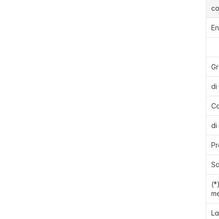
c
En
Gr
di
Ca
di
Pr
Sa
(*
me
La