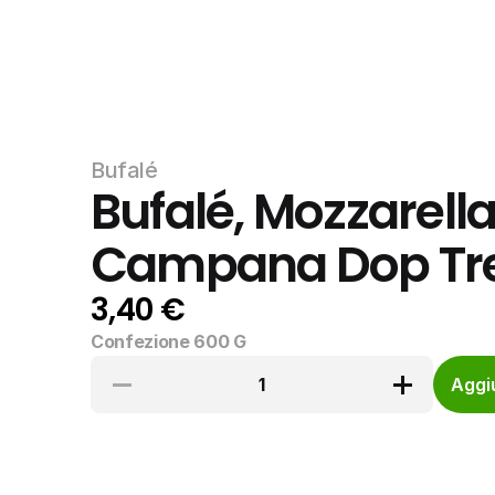
Bufalé
Bufalé, Mozzarella 
Campana Dop Tre
3,40 €
Confezione 600 G
1
Aggiu