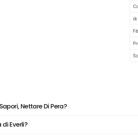
Ca
di
Fi
Pr
Sa
Sapori, Nettare Di Pera?
di Everli?