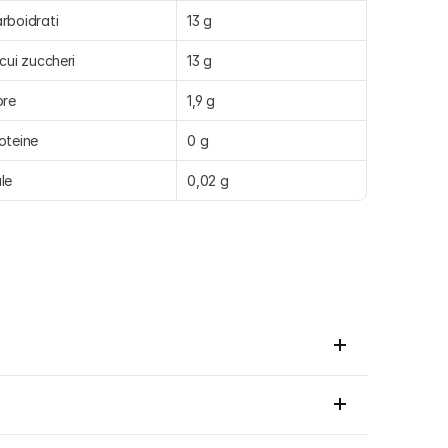
rboidrati
13 g
 cui zuccheri
13 g
bre
1,9 g
oteine
0 g
le
0,02 g