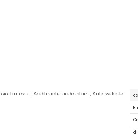
o-frutossio, Acidificante: acido citrico, Antiossidante: 
c
En
Gr
di