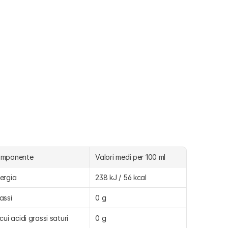
omponente
Valori medi per 100 ml
ergia
238 kJ / 56 kcal
assi
0 g
 cui acidi grassi saturi
0 g