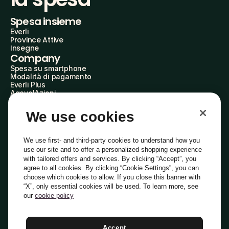
Spesa insieme
Everli
Province Attive
Insegne
Company
Spesa su smartphone
Modalità di pagamento
Everli Plus
AgevolAzioni
Diventa Partner
Advertise with Us
We use cookies
Everli Shoppers
About Us
Scopri chi siamo
We use first- and third-party cookies to understand how you
Everli News
use our site and to offer a personalized shopping experience
Domande frequenti
with tailored offers and services. By clicking “Accept”, you
Lavora con noi
agree to all cookies. By clicking “Cookie Settings”, you can
Diventa Shopper
choose which cookies to allow. If you close this banner with
Investitori
“X”, only essential cookies will be used. To learn more, see
Privacy
Cookie
Preferenze Cookie
Termini e Condizioni
Codice Etico
our
cookie policy
Copyright © 2014-2026 Everli Global Inc.
Italiano
Accept