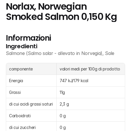
Norlax, Norwegian 
Smoked Salmon 0,150 Kg
Informazioni
Ingredienti
Salmone (Salmo salar - allevato in Norvegia), Sale
componente
valori medi per 100g di prodotto
Energia
747 kJ/179 kcal
Grassi
11g
di cui acidi grassi saturi
2,3 g
Carboidrati
0 g
di cui zuccheri
0 g