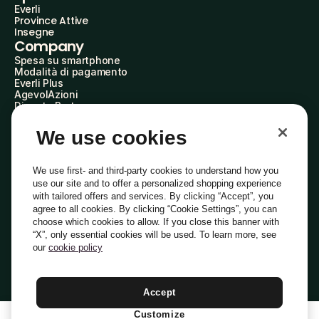
Everli
Province Attive
Insegne
Company
Spesa su smartphone
Modalità di pagamento
Everli Plus
AgevolAzioni
Diventa Partner
Advertise with Us
Everli Shoppers
We use cookies
About Us
Scopri chi siamo
Everli News
We use first- and third-party cookies to understand how you
Domande frequenti
use our site and to offer a personalized shopping experience
Lavora con noi
with tailored offers and services. By clicking “Accept”, you
Diventa Shopper
agree to all cookies. By clicking “Cookie Settings”, you can
Investitori
choose which cookies to allow. If you close this banner with
Privacy
Cookie
Preferenze Cookie
“X”, only essential cookies will be used. To learn more, see
Termini e Condizioni
Codice Etico
our
cookie policy
Indirizzo PEC: everli@pec.it - indirizzo DPO: dpo@everli.com
Copyright © 2014-2026 Everli Global Inc.
Italiano
Accept
Customize