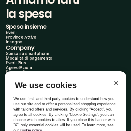
la spesa
Spesa insieme
Everli
Province Attive
Insegne
Company
Spesa su smartphone
Modalità di pagamento
Everli Plus
AgevolAzioni
Diventa Partner
Advertise with Us
Everli Shoppers
We use cookies
About Us
Scopri chi siamo
Everli News
We use first- and third-party cookies to understand how you
Domande frequenti
use our site and to offer a personalized shopping experience
Lavora con noi
with tailored offers and services. By clicking “Accept”, you
Diventa Shopper
agree to all cookies. By clicking “Cookie Settings”, you can
Investitori
choose which cookies to allow. If you close this banner with
Privacy
Cookie
Preferenze Cookie
“X”, only essential cookies will be used. To learn more, see
Termini e Condizioni
Codice Etico
our
cookie policy