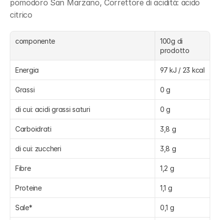
pomodoro San Marzano, Correttore di acidità: acido 
citrico
componente
100g di 
prodotto
Energia
97 kJ / 23 kcal
Grassi
0 g
di cui: acidi grassi saturi
0 g
Carboidrati
3,8 g
di cui: zuccheri
3,8 g
Fibre
1,2 g
Proteine
1,1 g
Sale*
0,1 g