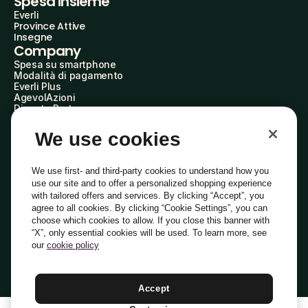
Spesa insieme
Everli
Province Attive
Insegne
Company
Spesa su smartphone
Modalità di pagamento
Everli Plus
AgevolAzioni
Diventa Partner
Advertise with Us
Everli Shoppers
We use cookies
About Us
Scopri chi siamo
Everli News
We use first- and third-party cookies to understand how you
Domande frequenti
use our site and to offer a personalized shopping experience
Lavora con noi
with tailored offers and services. By clicking “Accept”, you
Diventa Shopper
agree to all cookies. By clicking “Cookie Settings”, you can
Investitori
choose which cookies to allow. If you close this banner with
Privacy
Cookie
Preferenze Cookie
“X”, only essential cookies will be used. To learn more, see
Termini e Condizioni
Codice Etico
our
cookie policy
Indirizzo PEC: everli@pec.it - indirizzo DPO: dpo@everli.com
Copyright © 2014-2026 Everli Global Inc.
Italiano
Accept