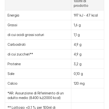
100ml di 
prodotto
Energia
197 kJ - 47 kcal
Grassi
1,6 g
di cui acidi grassi saturi
1,1 g
Carboidrati
4,9 g
di cui zuccheri**
4,9 g
Proteine
3,2 g
Sale
0,10 g
Calcio
120 mg
*AR: Assunzione di Riferimento di un 
adulto medio (8400 kJ/2000 kcal)
** Lattosio <0,1 % per 100ml di 