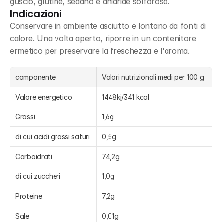
guscio, glutine, sedano e anidride solforosa.
Indicazioni
Conservare in ambiente asciutto e lontano da fonti di 
calore. Una volta aperto, riporre in un contenitore 
ermetico per preservare la freschezza e l'aroma.
componente
Valori nutrizionali medi per 100 g
Valore energetico
1448kj/341 kcal
Grassi
1,6g
di cui acidi grassi saturi
0,5g
Carboidrati
74,2g
di cui zuccheri
1,0g
Proteine
7,2g
Sale
0,01g