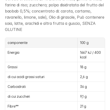
farina di riso; zucchero; polpa disidratata del frutto del 
baobab 0,5%; concentrato di: carota, cartamo, 
ravanello, limone, sale), Olio di girasole, Può contenere 
soia, latte, arachidi e altra frutta a guscio, SENZA 
GLUTINE
componente
100 g
Energia
1667 kJ / 400 
kcal
Grassi
18 g
di cui acidi grassi saturi
2,6 g
Carboidrati
36 g
di cui zuccheri
9,1 g
Fibre**
21 g