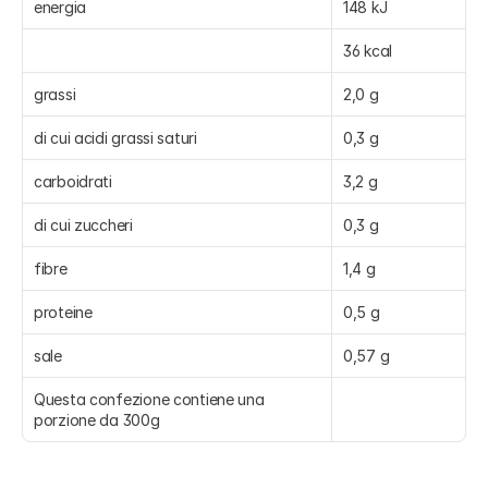
energia
148 kJ
36 kcal
grassi
2,0 g
di cui acidi grassi saturi
0,3 g
carboidrati
3,2 g
di cui zuccheri
0,3 g
fibre
1,4 g
proteine
0,5 g
sale
0,57 g
Questa confezione contiene una 
porzione da 300g