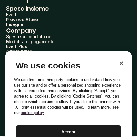
Spesa insieme
Everli
Province Attive
Insegne
Company
Spesa su smartphone
Modalità di pagamento
Everli Plus
AgevolAzioni
Diventa Partner
Advertise with Us
We use cookies
Everli Shoppers
About Us
Scopri chi siamo
We use first- and third-party cookies to understand how you
Everli News
use our site and to offer a personalized shopping experience
Domande frequenti
with tailored offers and services. By clicking “Accept”, you
Lavora con noi
agree to all cookies. By clicking “Cookie Settings”, you can
Diventa Shopper
choose which cookies to allow. If you close this banner with
Investitori
“X”, only essential cookies will be used. To learn more, see
Privacy
Cookie
Preferenze Cookie
Termini e Condizioni
Codice Etico
our
cookie policy
Copyright © 2014-2026 Everli Global Inc.
Italiano
Accept