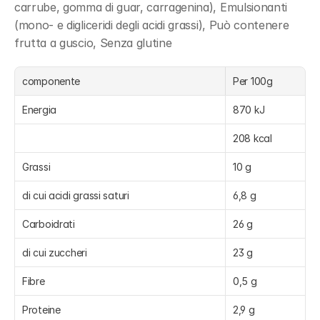
carrube, gomma di guar, carragenina), Emulsionanti 
(mono- e digliceridi degli acidi grassi), Può contenere 
frutta a guscio, Senza glutine
componente
Per 100g 
Energia
870 kJ
208 kcal
Grassi
10 g
di cui acidi grassi saturi
6,8 g
Carboidrati
26 g
di cui zuccheri
23 g
Fibre
0,5 g
Proteine
2,9 g