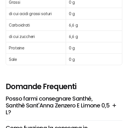
Grassi
0 g
di cui acidi grassi saturi
0 g
Carboidrati
6,6 g
di cui zuccheri
6,6 g
Proteine
0 g
Sale
0 g
Domande Frequenti
Posso farmi consegnare Santhé, 
Santhè Sant'Anna Zenzero E Limone 0,5 
L?