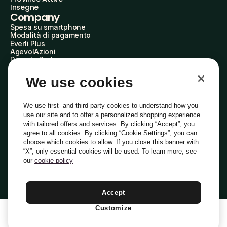
Insegne
Company
Spesa su smartphone
Modalità di pagamento
Everli Plus
AgevolAzioni
Diventa Partner
Advertise with Us
Everli Shoppers
We use cookies
About Us
Scopri chi siamo
Everli News
We use first- and third-party cookies to understand how you
Domande frequenti
use our site and to offer a personalized shopping experience
Lavora con noi
with tailored offers and services. By clicking “Accept”, you
Diventa Shopper
agree to all cookies. By clicking “Cookie Settings”, you can
Investitori
choose which cookies to allow. If you close this banner with
Privacy
Cookie
Preferenze Cookie
“X”, only essential cookies will be used. To learn more, see
Termini e Condizioni
Codice Etico
our
cookie policy
Indirizzo PEC: everli@pec.it - indirizzo DPO: dpo@everli.com
Copyright © 2014-2026 Everli Global Inc.
Italiano
Accept
Customize
1
Aggiungi Al Carrello