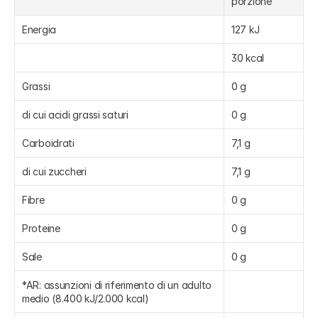
porzione
Energia
127 kJ
30 kcal
Grassi
0 g
di cui acidi grassi saturi
0 g
Carboidrati
7,1 g
di cui zuccheri
7,1 g
Fibre
0 g
Proteine
0 g
Sale
0 g
*AR: assunzioni di riferimento di un adulto 
medio (8.400 kJ/2.000 kcal)