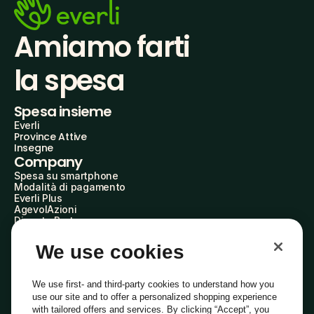
Amiamo farti
la spesa
Spesa insieme
Everli
Province Attive
Insegne
Company
Spesa su smartphone
Modalità di pagamento
Everli Plus
AgevolAzioni
Diventa Partner
Advertise with Us
Everli Shoppers
We use cookies
About Us
Scopri chi siamo
Everli News
We use first- and third-party cookies to understand how you
Domande frequenti
use our site and to offer a personalized shopping experience
Lavora con noi
with tailored offers and services. By clicking “Accept”, you