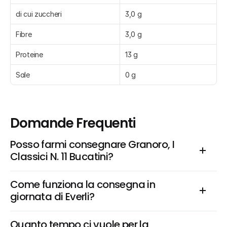
di cui zuccheri
3,0 g
Fibre
3,0 g
Proteine
13 g
Sale
0 g
Domande Frequenti
Posso farmi consegnare Granoro, I 
Classici N. 11 Bucatini?
Come funziona la consegna in 
giornata di Everli?
Quanto tempo ci vuole per la 