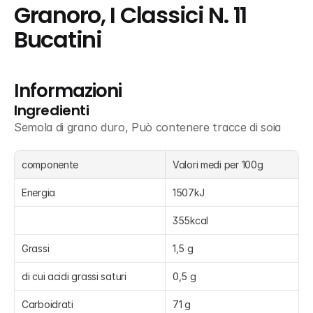
Granoro, I Classici N. 11 
Bucatini
Informazioni
Ingredienti
Semola di grano duro, Può contenere tracce di soia
componente
Valori medi per 100g
Energia
1507kJ
355kcal
Grassi
1,5 g
di cui acidi grassi saturi
0,5 g
Carboidrati
71 g