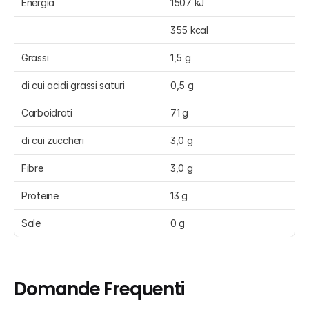
Energia
1507 kJ
355 kcal
Grassi
1,5 g
di cui acidi grassi saturi
0,5 g
Carboidrati
71 g
di cui zuccheri
3,0 g
Fibre
3,0 g
Proteine
13 g
Sale
0 g
Domande Frequenti