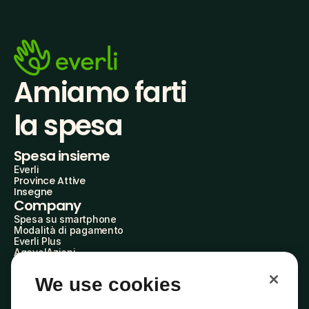
Amiamo farti
la spesa
Spesa insieme
Everli
Province Attive
Insegne
Company
Spesa su smartphone
Modalità di pagamento
Everli Plus
AgevolAzioni
Diventa Partner
Advertise with Us
We use cookies
Everli Shoppers
About Us