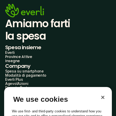
Amiamo farti
la spesa
Spesa insieme
Everli
Province Attive
Insegne
Company
Spesa su smartphone
Modalità di pagamento
Everli Plus
AgevolAzioni
Diventa Partner
Advertise with Us
Everli Shoppers
We use cookies
About Us
Scopri chi siamo
Everli News
We use first- and third-party cookies to understand how you
Domande frequenti
use our site and to offer a personalized shopping experience