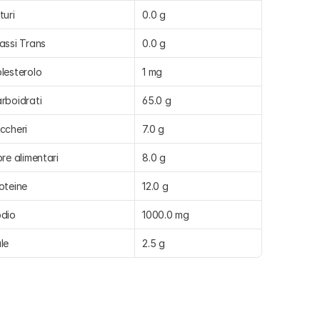
turi
0.0 g
assi Trans
0.0 g
lesterolo
1 mg
rboidrati
65.0 g
ccheri
7.0 g
bre alimentari
8.0 g
oteine
12.0 g
dio
1000.0 mg
le
2.5 g