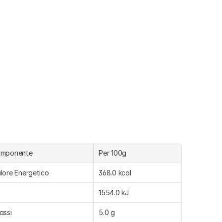
omponente
Per 100g
lore Energetico
368.0 kcal
1554.0 kJ
assi
5.0 g