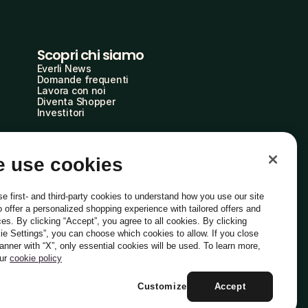
Scopri chi siamo
Everli News
Domande frequenti
Lavora con noi
Diventa Shopper
Investitori
 use cookies
e first- and third-party cookies to understand how you use our site
o offer a personalized shopping experience with tailored offers and
ces. By clicking “Accept”, you agree to all cookies. By clicking
ie Settings”, you can choose which cookies to allow. If you close
Italiano
banner with “X”, only essential cookies will be used. To learn more,
our
cookie policy
Customize
Accept