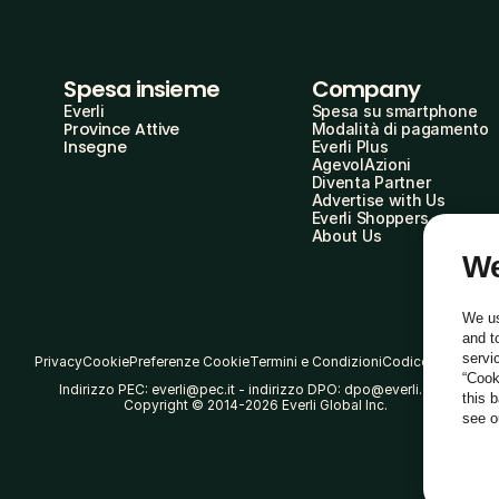
Spesa insieme
Company
Everli
Spesa su smartphone
Province Attive
Modalità di pagamento
Insegne
Everli Plus
AgevolAzioni
Diventa Partner
Advertise with Us
Everli Shoppers
About Us
We
We us
and t
servi
Privacy
Cookie
Preferenze Cookie
Termini e Condizioni
Codice Etico
“Cook
Indirizzo PEC: everli@pec.it - indirizzo DPO: dpo@everli.com
this 
Copyright © 2014-2026 Everli Global Inc.
see 