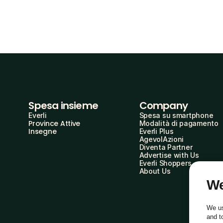
Spesa insieme
Company
Everli
Spesa su smartphone
Province Attive
Modalità di pagamento
Insegne
Everli Plus
AgevolAzioni
Diventa Partner
Advertise with Us
Everli Shoppers
About Us
We
We us
and t