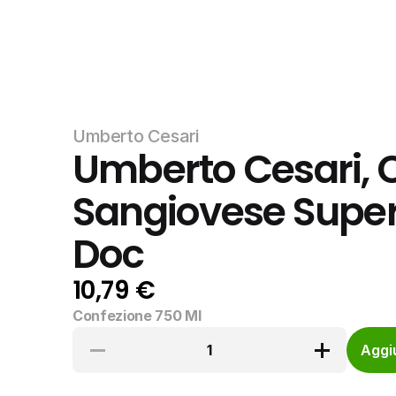
Umberto Cesari
Umberto Cesari, 
Sangiovese Super
Doc
10,79 €
Confezione 750 Ml
1
Aggiu