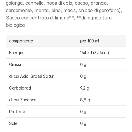
galanga, cannella, noce di cola, cacao, arancia, 
cardamomo, menta, pino, macis, chiodo di garofano), 
Succo concentrato di limone**, **da agricoltura 
biologica
componente
per 100 ml
Energia
164 kJ (39 kcal)
Grassi
0 g
di cui Acidi Grassi Saturi
0 g
Carboidrati
9,2 g
di cui Zuccheri
8,8 g
Proteine
0 g
Sale
0 g