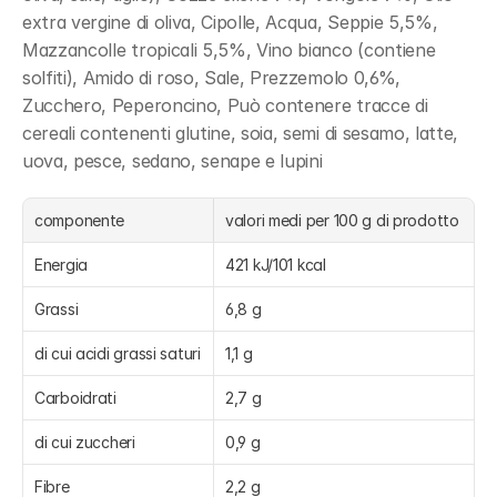
extra vergine di oliva, Cipolle, Acqua, Seppie 5,5%, 
Mazzancolle tropicali 5,5%, Vino bianco (contiene 
solfiti), Amido di roso, Sale, Prezzemolo 0,6%, 
Zucchero, Peperoncino, Può contenere tracce di 
cereali contenenti glutine, soia, semi di sesamo, latte, 
uova, pesce, sedano, senape e lupini
componente
valori medi per 100 g di prodotto
Energia
421 kJ/101 kcal
Grassi
6,8 g
di cui acidi grassi saturi
1,1 g
Carboidrati
2,7 g
di cui zuccheri
0,9 g
Fibre
2,2 g