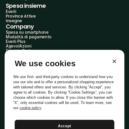
Spesa insieme
Everli
Province Attive
Insegne
Company
Spesa su smartphone
Modalità di pagamento
Everli Plus
AgevolAzioni
Diventa Partner
Advertise with Us
Everli Shoppers
We use cookies
About Us
Scopri chi siamo
Everli News
We use first- and third-party cookies to understand how you
Domande frequenti
use our site and to offer a personalized shopping experience
Lavora con noi
with tailored offers and services. By clicking “Accept”, you
Diventa Shopper
agree to all cookies. By clicking “Cookie Settings”, you can
Investitori
choose which cookies to allow. If you close this banner with
Privacy
Cookie
Preferenze Cookie
“X”, only essential cookies will be used. To learn more, see
Termini e Condizioni
Codice Etico
our
cookie policy
Indirizzo PEC: everli@pec.it - indirizzo DPO: dpo@everli.com
Copyright © 2014-2026 Everli Global Inc.
Italiano
Accept