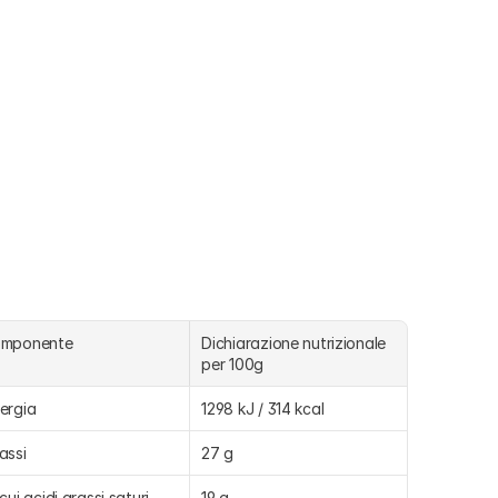
omponente
Dichiarazione nutrizionale 
per 100g 
ergia
1298 kJ / 314 kcal
assi
27 g
 cui acidi grassi saturi
19 g