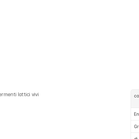
menti lattici vivi
c
En
Gr
di