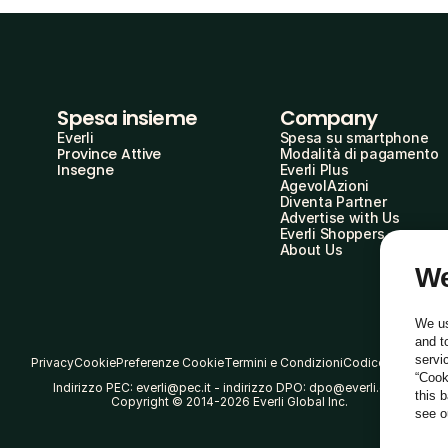
Spesa insieme
Company
Everli
Spesa su smartphone
Province Attive
Modalità di pagamento
Insegne
Everli Plus
AgevolAzioni
Diventa Partner
Advertise with Us
Everli Shoppers
About Us
We
We us
and t
servi
Privacy
Cookie
Preferenze Cookie
Termini e Condizioni
Codice Etico
“Cook
Indirizzo PEC: everli@pec.it - indirizzo DPO: dpo@everli.com
this 
Copyright © 2014-2026 Everli Global Inc.
see 