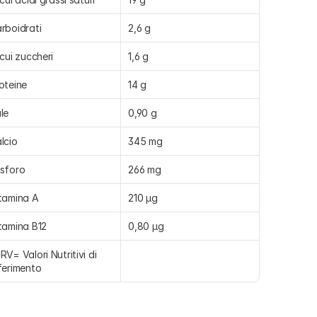
rboidrati
2,6 g
 cui zuccheri
1,6 g
oteine
14 g
le
0,90 g
lcio
345 mg
sforo
266 mg
tamina A
210 µg
tamina B12
0,80 µg
RV= Valori Nutritivi di 
ferimento