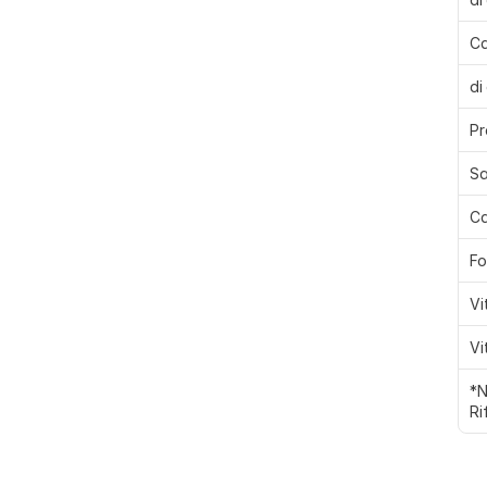
Ca
di
Pr
Sa
Ca
Fo
Vi
Vi
*N
Ri