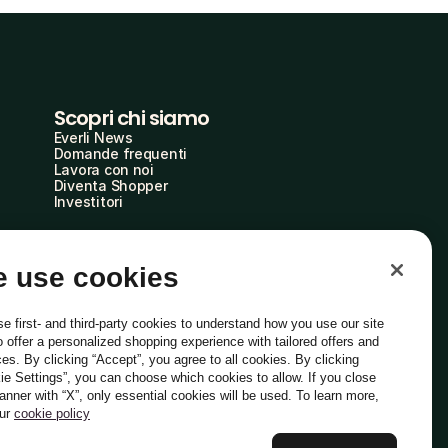
Scopri chi siamo
Everli News
Domande frequenti
Lavora con noi
Diventa Shopper
Investitori
 use cookies
e first- and third-party cookies to understand how you use our site
o offer a personalized shopping experience with tailored offers and
ces. By clicking “Accept”, you agree to all cookies. By clicking
ie Settings”, you can choose which cookies to allow. If you close
Italiano
banner with “X”, only essential cookies will be used. To learn more,
our
cookie policy