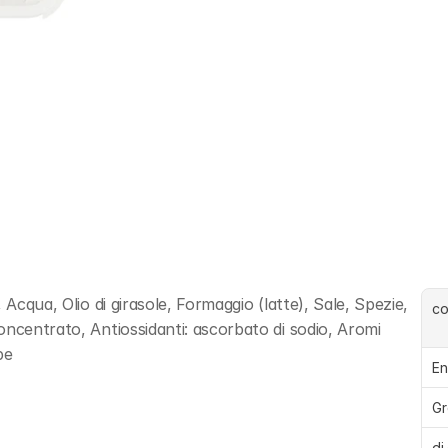
Acqua, Olio di girasole, Formaggio (latte), Sale, Spezie, 
c
ncentrato, Antiossidanti: ascorbato di sodio, Aromi 
pe
En
Gr
di