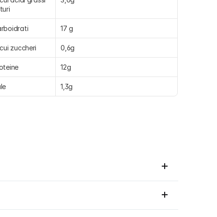
turi
rboidrati
17 g
 cui zuccheri
0,6g
oteine
12g
le
1,3g