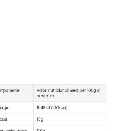
omponente
Valori nutrizionali medi per 100g di 
prodotto
ergia
1048kJ (251kcal)
assi
15g
 cui acidi grassi 
3,0g