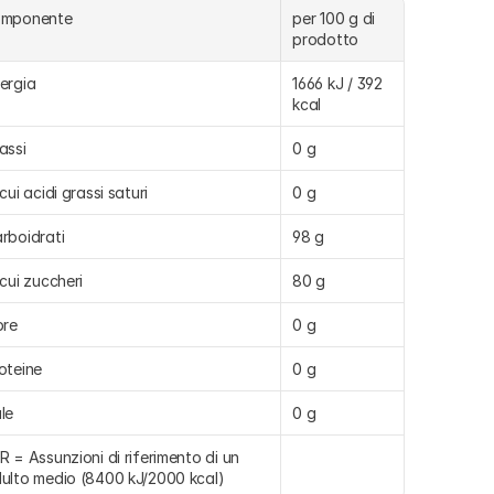
omponente
per 100 g di 
prodotto
ergia
1666 kJ / 392 
kcal
assi
0 g
 cui acidi grassi saturi
0 g
rboidrati
98 g
 cui zuccheri
80 g
bre
0 g
oteine
0 g
le
0 g
R = Assunzioni di riferimento di un 
ulto medio (8400 kJ/2000 kcal)