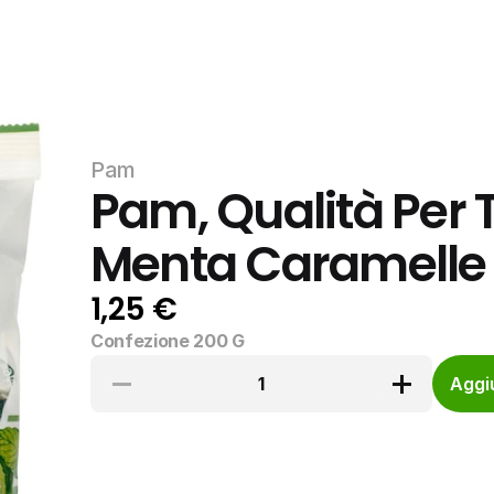
Pam
Pam, Qualità Per T
Menta Caramelle
1,25 €
Confezione 200 G
1
Aggiu