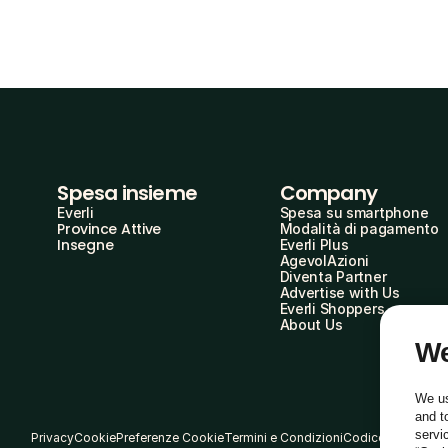
Spesa insieme
Company
Everli
Spesa su smartphone
Province Attive
Modalità di pagamento
Insegne
Everli Plus
AgevolAzioni
Diventa Partner
Advertise with Us
Everli Shoppers
About Us
We
We us
and t
servi
Privacy
Cookie
Preferenze Cookie
Termini e Condizioni
Codice Etico