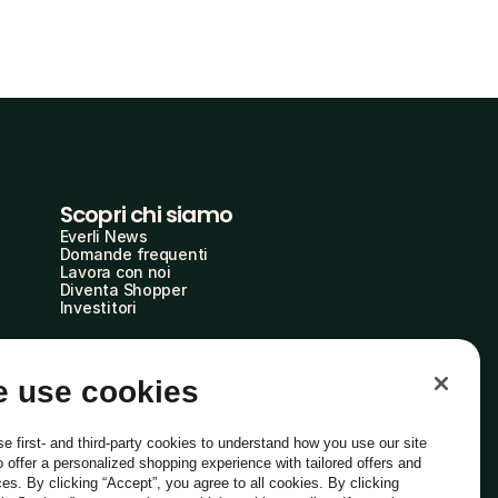
Scopri chi siamo
Everli News
Domande frequenti
Lavora con noi
Diventa Shopper
Investitori
 use cookies
e first- and third-party cookies to understand how you use our site
o offer a personalized shopping experience with tailored offers and
ces. By clicking “Accept”, you agree to all cookies. By clicking