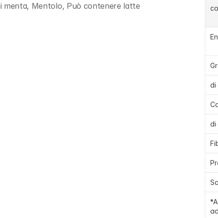
di menta, Mentolo, Può contenere latte
c
En
Gr
di
Ca
di
Fi
Pr
Sa
*A
ad