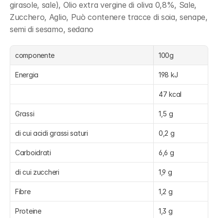
girasole, sale), Olio extra vergine di oliva 0,8%, Sale, 
Zucchero, Aglio, Può contenere tracce di soia, senape, 
semi di sesamo, sedano
componente
100g
Energia
198 kJ
47 kcal
Grassi
1,5 g
di cui acidi grassi saturi
0,2 g
Carboidrati
6,6 g
di cui zuccheri
1,9 g
Fibre
1,2 g
Proteine
1,3 g