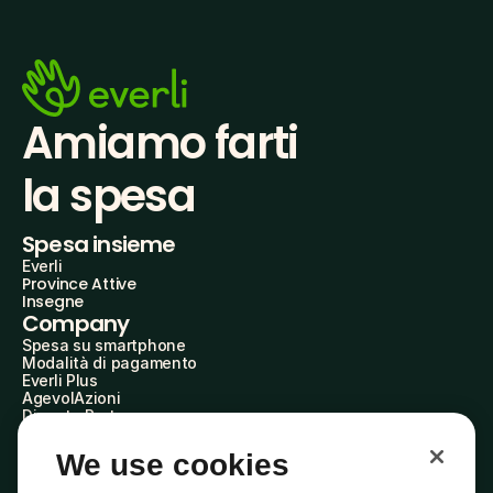
Amiamo farti
la spesa
Spesa insieme
Everli
Province Attive
Insegne
Company
Spesa su smartphone
Modalità di pagamento
Everli Plus
AgevolAzioni
Diventa Partner
Advertise with Us
Everli Shoppers
We use cookies
About Us
Scopri chi siamo