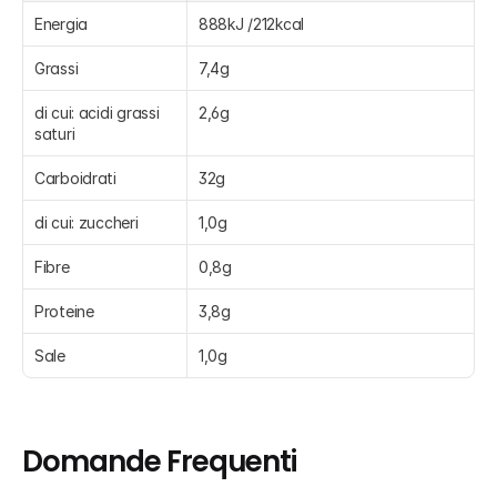
Energia
888kJ /212kcal
Grassi
7,4g
di cui: acidi grassi 
2,6g
saturi
Carboidrati
32g
di cui: zuccheri
1,0g
Fibre
0,8g
Proteine
3,8g
Sale
1,0g
Domande Frequenti