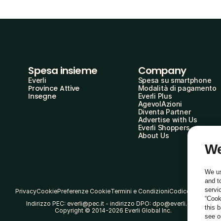
Spesa insieme
Company
Everli
Spesa su smartphone
Province Attive
Modalità di pagamento
Insegne
Everli Plus
AgevolAzioni
Diventa Partner
Advertise with Us
Everli Shoppers
About Us
We
We us
and t
servi
Privacy
Cookie
Preferenze Cookie
Termini e Condizioni
Codice Etico
“Cook
Indirizzo PEC: everli@pec.it - indirizzo DPO: dpo@everli.com
this 
Copyright © 2014-2026 Everli Global Inc.
see 