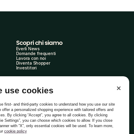
Scopri chi siamo
Everli News
Domande frequenti
Lavora con noi
Diventa Shopper
Investitori
 use cookies
e first- and third-party cookies to understand how you use our site
o offer a personalized shopping experience with tailored offers and
ces. By clicking “Accept”, you agree to all cookies. By clicking
ie Settings”, you can choose which cookies to allow. If you close
Italiano
banner with “X”, only essential cookies will be used. To learn more,
our
cookie policy