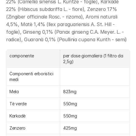
22% (Camellia sinensis L. Kuntze - foglie), Karkadè 
22% (Hibiscus subdariffa L. - fiore), Zenzero 17% 
(Zingiber officinale Rosc. - rizoma), Aromi naturali 
4,5%, Matè 1,4% (llex paraguariensis A. St. Hill - 
foglie), Ginseng 0,1% (Panax ginseng C.A. Meyer. L. - 
radice), Guaranà 0,1% (Paullinia cupana Kunth - semi)
componente
per dose giornaliera (1 filtro da 
2,5g)
Componenti erboristici 
medi
Mela
823mg
Tè verde
550mg
Karkadè
550mg
Zenzero
425mg