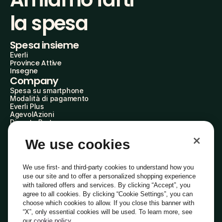
la spesa
Spesa insieme
Everli
Province Attive
Insegne
Company
Spesa su smartphone
Modalità di pagamento
Everli Plus
AgevolAzioni
Diventa Partner
Advertise with Us
Everli Shoppers
We use cookies
About Us
Scopri chi siamo
Everli News
We use first- and third-party cookies to understand how you
Domande frequenti
use our site and to offer a personalized shopping experience
Lavora con noi
with tailored offers and services. By clicking “Accept”, you
Diventa Shopper
agree to all cookies. By clicking “Cookie Settings”, you can
Investitori
choose which cookies to allow. If you close this banner with
Privacy
Cookie
Preferenze Cookie
“X”, only essential cookies will be used. To learn more, see
Termini e Condizioni
Codice Etico
our
cookie policy