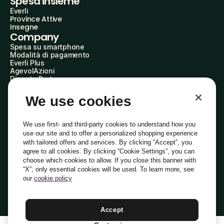
Spesa insieme
Everli
Province Attive
Insegne
Company
Spesa su smartphone
Modalità di pagamento
Everli Plus
AgevolAzioni
Diventa Partner
Advertise with Us
Everli Shoppers
We use cookies
About Us
Scopri chi siamo
Everli News
We use first- and third-party cookies to understand how you
Domande frequenti
use our site and to offer a personalized shopping experience
Lavora con noi
with tailored offers and services. By clicking “Accept”, you
Diventa Shopper
agree to all cookies. By clicking “Cookie Settings”, you can
Investitori
choose which cookies to allow. If you close this banner with
Privacy
Cookie
Preferenze Cookie
“X”, only essential cookies will be used. To learn more, see
Termini e Condizioni
Codice Etico
our
cookie policy
Indirizzo PEC: everli@pec.it - indirizzo DPO: dpo@everli.com
Copyright © 2014-2026 Everli Global Inc.
Italiano
Accept