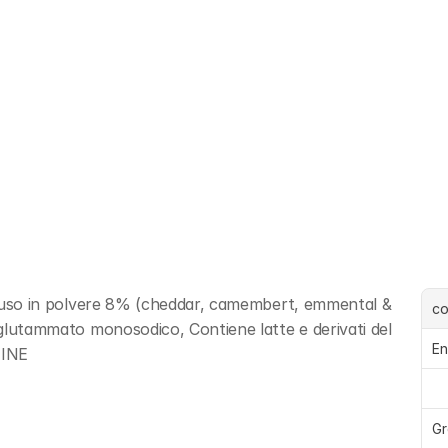
io fuso in polvere 8% (cheddar, camembert, emmental & 
c
: glutammato monosodico, Contiene latte e derivati del 
En
TINE
Gr