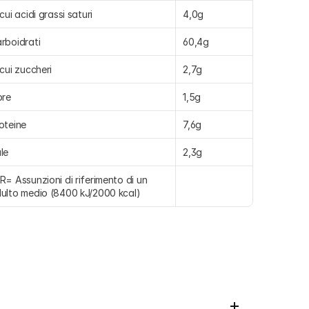
 cui acidi grassi saturi
4,0g
rboidrati
60,4g
 cui zuccheri
2,7g
bre
1,5g
oteine
7,6g
le
2,3g
R= Assunzioni di riferimento di un 
ulto medio (8400 kJ/2000 kcal)