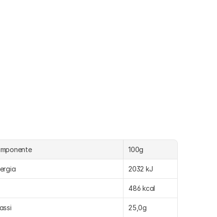
omponente
100g
ergia
2032 kJ
486 kcal
assi
25,0g