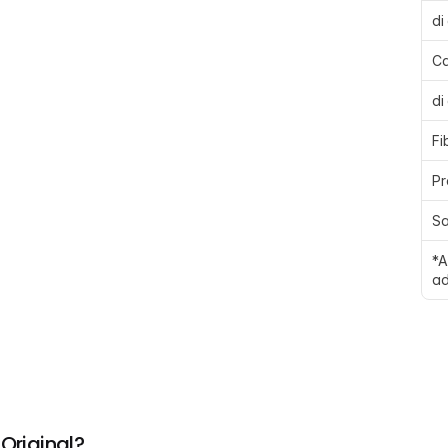
di
Ca
di
Fi
Pr
Sa
*A
ad
Original?