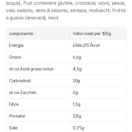
acqua), Può contenere glutine, crostacei, uova, pesce, 
soia, sedano, semi di sesamo, senape, molluschi, frutta 
a guscio (anacardi, noci)
componente
Valori medi per 100g
Energia:
656kJ/157kcal
Grassi
6,6g
di cui Acidi grassi saturi
4,5g
Carboidrati
20g
di cui Zuccheri
0g
Fibre
1,5g
Proteine
3,8g
Sale
0,75g