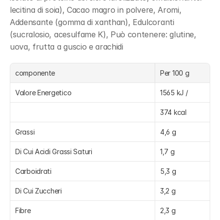
lecitina di soia), Cacao magro in polvere, Aromi, 
Addensante (gomma di xanthan), Edulcoranti 
(sucralosio, acesulfame K), Può contenere: glutine, 
uova, frutta a guscio e arachidi
componente
Per 100 g
Valore Energetico
1565 kJ /
374 kcal
Grassi
4,6 g
Di Cui Acidi Grassi Saturi
1,7 g
Carboidrati
5,3 g
Di Cui Zuccheri
3,2 g
Fibre
2,3 g