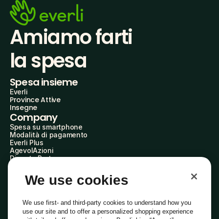
Amiamo farti
la spesa
Spesa insieme
Everli
Province Attive
Insegne
Company
Spesa su smartphone
Modalità di pagamento
Everli Plus
AgevolAzioni
Diventa Partner
Advertise with Us
Everli Shoppers
We use cookies
About Us
Scopri chi siamo
Everli News
We use first- and third-party cookies to understand how you
Domande frequenti
use our site and to offer a personalized shopping experience
Lavora con noi